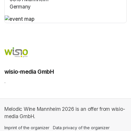
Germany
(opens in a new tab)
(opens in a new tab)
wisio-media GmbH
.
Melodic Wine Mannheim 2026 is an offer from wisio-
media GmbH.
Imprint of the organizer
(opens in a new tab)
Data privacy of the organizer
(opens in 