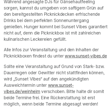
Während angesagte DJs für Gänsehautfeeling 
sorgen, kannst du umgeben von saftigem Grün auf 
den bereitgestellten Picknickdecken erfrischende 
Drinks bei dem perfekten Sonnenuntergang 
genießen. Hunger kommt bei Sunset Vibes garantiert 
nicht auf, denn die Picknickbox ist mit zahlreichen 
kulinarischen Leckereien gefüllt.
Alle Infos zur Veranstaltung und den Inhalten der 
Picknickboxen findest du unter 
www.sunset-vibes.de
(o
Sollte eine Veranstaltung auf Grund von Stark- bzw. 
Dauerregen oder Gewitter nicht stattfinden können, 
wird „Sunset Vibes“ auf den angekündigten 
Ausweichtermin unter 
www.sunset-
vibes.de/weinheim
(opens in a new tab)
 verschoben. Bitte halte dir somit 
beide Termine frei. Eine Rückerstattung ist erst 
möglich, wenn beide Termine abgesagt werden!