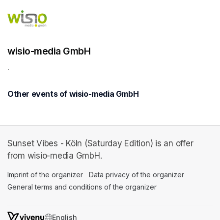
wisio-media GmbH
.
Other events of wisio-media GmbH
Sunset Vibes - Köln (Saturday Edition) is an offer
from wisio-media GmbH.
Imprint of the organizer
(opens in a new tab)
Data privacy of the organizer
(opens in 
General terms and conditions of the organizer
(opens in a new ta