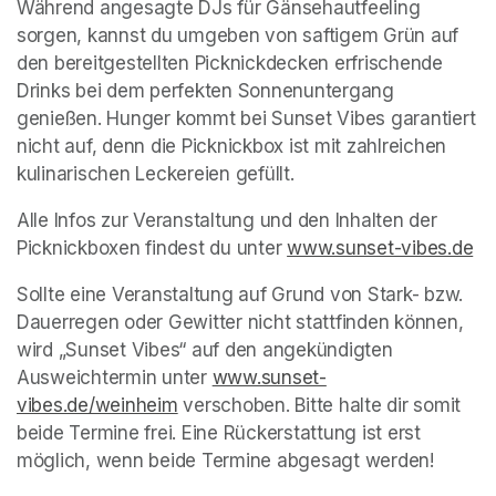
Während angesagte DJs für Gänsehautfeeling 
sorgen, kannst du umgeben von saftigem Grün auf 
den bereitgestellten Picknickdecken erfrischende 
Drinks bei dem perfekten Sonnenuntergang 
genießen. Hunger kommt bei Sunset Vibes garantiert 
nicht auf, denn die Picknickbox ist mit zahlreichen 
kulinarischen Leckereien gefüllt.
Alle Infos zur Veranstaltung und den Inhalten der 
Picknickboxen findest du unter 
www.sunset-vibes.de
(o
Sollte eine Veranstaltung auf Grund von Stark- bzw. 
Dauerregen oder Gewitter nicht stattfinden können, 
wird „Sunset Vibes“ auf den angekündigten 
Ausweichtermin unter 
www.sunset-
vibes.de/weinheim
(opens in a new tab)
 verschoben. Bitte halte dir somit 
beide Termine frei. Eine Rückerstattung ist erst 
möglich, wenn beide Termine abgesagt werden!