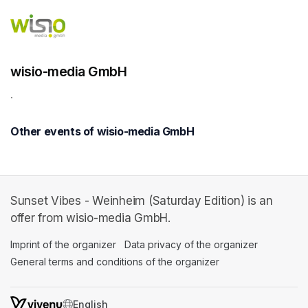
wisio-media GmbH
.
Other events of wisio-media GmbH
Sunset Vibes - Weinheim (Saturday Edition) is an
offer from wisio-media GmbH.
Imprint of the organizer
(opens in a new tab)
Data privacy of the organizer
(opens in 
General terms and conditions of the organizer
(opens in a new ta